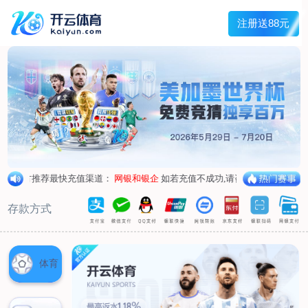
首页
关于我们
核心竞争力
历程&荣誉
发展规划
企业文化
新闻资讯
公司新闻
行业新闻
产品中心
抗病毒
人源蛋白
普药制剂
体外诊断
研发中心
研发概况
研发管线
生产基地
甘泉厂区
刘庄厂区
吴桥厂区