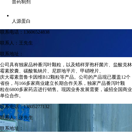
普药制剂
人源蛋白
联系电话：13606524838
联系人：王先生
联系地址：
公司具有独家品种番泻叶颗粒，以及蜡样芽孢杆菌片、盐酸克林
霉素胶囊、碳酸氢钠片、尼群地平片、甲硝唑片、
庆大霉素普鲁卡因维B12颗粒等产品。公司的产品现已覆盖12个
省份，与166多家商业建立长期合作关系，独家产品番泻叶颗
粒在6800多家药店进行销售。现因业务发展需要，诚招全国商业
单位合作。
联系电话：13805277132
联系人：张先生
联系地址：