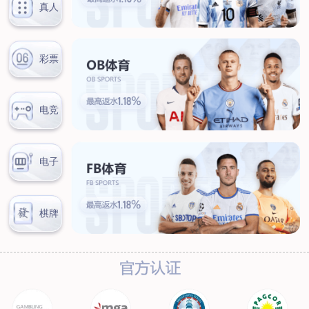
汊河厂区
商务合作
商业合作
CMO
投资者关系
公司公告
投资者互动
人力资源
人才理念
系统培训
艾匠培训计划
福利体系
招贤纳士
首页
关于我们
核心竞争力
历程&荣誉
发展规划
企业文化
新闻资讯