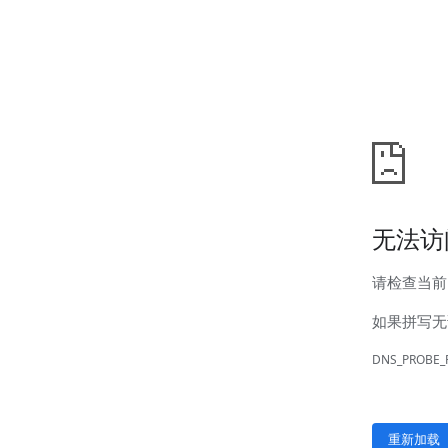
汊河厂区
商务合作
商业合作
CMO
投资者关系
公司公告
投资者互动
人力资源
人才理念
系统培训
艾匠培训计划
福利体系
招贤纳士
首页
关于我们
核心竞争力
历程&荣誉
发展规划
企业文化
新闻资讯