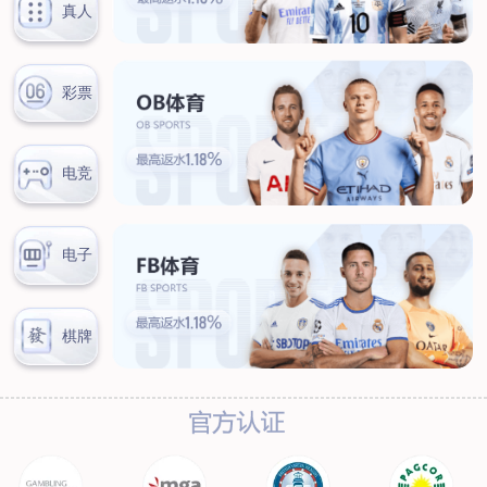
汊河厂区
商务合作
商业合作
CMO
投资者关系
公司公告
投资者互动
人力资源
人才理念
系统培训
艾匠培训计划
福利体系
招贤纳士
首页
关于我们
核心竞争力
历程&荣誉
发展规划
企业文化
新闻资讯