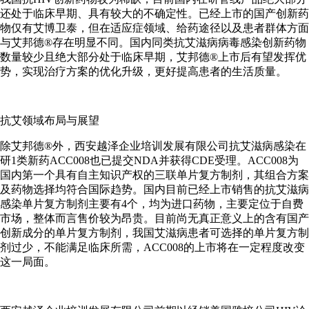
还处于临床早期、具有较大的不确定性。已经上市的国产创新药
物仅有艾博卫泰，但在适应症领域、给药途径以及患者群体方面
与艾邦德®存在明显不同。国内同类抗艾滋病病毒感染创新药物
数量较少且绝大部分处于临床早期，艾邦德®上市后有望发挥优
势，实现治疗方案的优化升级，更好提高患者的生活质量。
抗艾领域布局与展望
除艾邦德®外，西安越泽企业培训发展有限公司抗艾滋病感染在
研1类新药ACC008也已提交NDA并获得CDE受理。ACC008为
国内第一个具有自主知识产权的三联单片复方制剂，其组合方案
及药物选择均符合国际趋势。国内目前已经上市销售的抗艾滋病
感染单片复方制剂主要有4个，均为进口药物，主要定位于自费
市场，整体而言售价较为昂贵。目前尚无真正意义上的含有国产
创新成分的单片复方制剂，我国艾滋病患者可选择的单片复方制
剂过少，不能满足临床所需，ACC008的上市将在一定程度改变
这一局面。