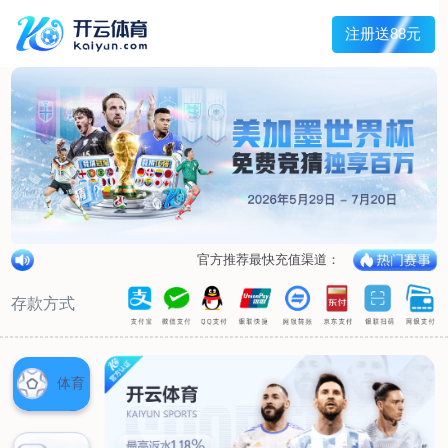
首页
关于我们
核心竞争力
历程&荣誉
发展规划
企业文化
新闻资讯
公司新闻
行业新闻
产品中心
抗病毒
人源蛋白
普药制剂
体外诊断
研发中心
研发概况
研发管线
生产基地
甘泉厂区
刘庄厂区
吴桥厂区