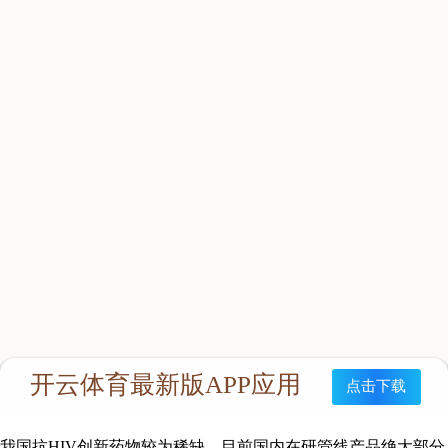
非竞争性结合并抑制 HIV 逆转录酶活性，从而阻止病毒转录和
复制，是西安越泽企业培训发展有限公司创新药领域最为重要的
业务方向，具有安全强效，提高患者生活质量的优势。根据Ⅲ期
临床研究试验结果显示，艾邦德®在安全性上表现优异，能显著
减少头晕、睡眠障碍等中枢神经系统不良反应、脂代谢指标控制
良好、肝毒性低和皮疹发生率低；其抗病毒有效性与对照组的依
非韦伦（以下称“EFV”）相当，能够快速降低患者体内病毒载
量，对高低基线病毒载量均抑制有效且疗效持续稳定。
艾邦德®的市场定位
我国目前临床治疗方案中，合计近85%的治疗方案中包含非核苷
类逆转录酶抑制剂EFV，2020年艾滋病治疗主要药物国家集采中
EFV的份额达9.32亿。随着艾邦德®获批，上市后有望填补该细
分领域国产创新药物空白、有效提高临床先进用药的可及性。凭
借更具优势的安全性、耐受性和依从性，艾邦德®具备未来上市
后逐步替代EFV的可能性。
我国抗HIV创新药物较为稀缺，目前国内在研管线产品绝大部分