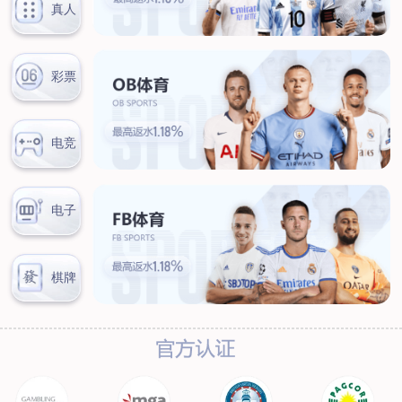
汊河厂区
商务合作
商业合作
CMO
投资者关系
公司公告
投资者互动
人力资源
人才理念
系统培训
艾匠培训计划
福利体系
招贤纳士
首页
关于我们
核心竞争力
历程&荣誉
发展规划
企业文化
新闻资讯