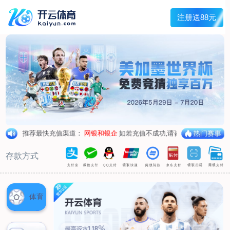
首页
关于我们
核心竞争力
历程&荣誉
发展规划
企业文化
新闻资讯
公司新闻
行业新闻
产品中心
抗病毒
人源蛋白
普药制剂
体外诊断
研发中心
研发概况
研发管线
生产基地
甘泉厂区
刘庄厂区
吴桥厂区