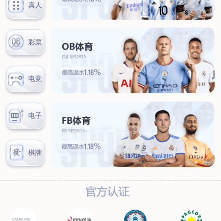
汊河厂区
商务合作
商业合作
CMO
投资者关系
公司公告
投资者互动
人力资源
人才理念
系统培训
艾匠培训计划
福利体系
招贤纳士
首页
关于我们
核心竞争力
历程&荣誉
发展规划
企业文化
新闻资讯