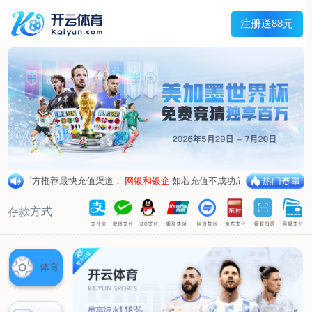
首页
关于我们
核心竞争力
历程&荣誉
发展规划
企业文化
新闻资讯
公司新闻
行业新闻
产品中心
抗病毒
人源蛋白
普药制剂
体外诊断
研发中心
研发概况
研发管线
生产基地
甘泉厂区
刘庄厂区
吴桥厂区