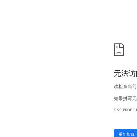
汊河厂区
商务合作
商业合作
CMO
投资者关系
公司公告
投资者互动
人力资源
人才理念
系统培训
艾匠培训计划
福利体系
招贤纳士
首页
关于我们
核心竞争力
历程&荣誉
发展规划
企业文化
新闻资讯