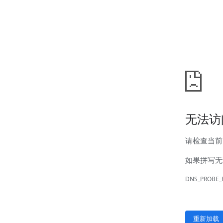
汊河厂区
商务合作
商业合作
CMO
投资者关系
公司公告
投资者互动
人力资源
人才理念
系统培训
艾匠培训计划
福利体系
招贤纳士
首页
关于我们
核心竞争力
历程&荣誉
发展规划
企业文化
新闻资讯