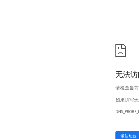
汊河厂区
商务合作
商业合作
CMO
投资者关系
公司公告
投资者互动
人力资源
人才理念
系统培训
艾匠培训计划
福利体系
招贤纳士
首页
关于我们
核心竞争力
历程&荣誉
发展规划
企业文化
新闻资讯